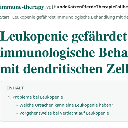
immune‑therapy
.vet
Hunde
Katzen
Pferde
Therapie
Fallbe
Start
Leukopenie gefährdet immunologische Behandlung mit den
Leukopenie gefährdet
immunologische Beh
mit dendritischen Zel
INHALT
Probleme bei Leukopenie
Welche Ursachen kann eine Leukopenie haben?
Vorgehensweise bei Verdacht auf Leukopenie