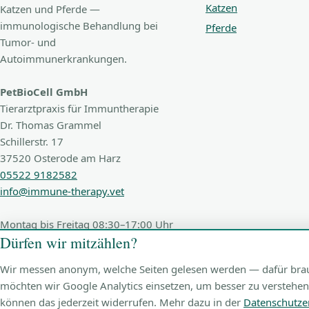
Katzen
Katzen und Pferde —
immunologische Behandlung bei
Pferde
Tumor- und
Autoimmunerkrankungen.
PetBioCell GmbH
Tierarztpraxis für Immuntherapie
Dr. Thomas Grammel
Schillerstr. 17
37520 Osterode am Harz
05522 9182582
info@immune-therapy.vet
Montag bis Freitag 08:30–17:00 Uhr
Dürfen wir mitzählen?
Wir messen anonym, welche Seiten gelesen werden — dafür brauch
möchten wir Google Analytics einsetzen, um besser zu verstehen
können das jederzeit widerrufen. Mehr dazu in der
Datenschutze
© 2026 PetBioCell GmbH