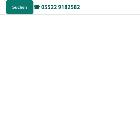
☎
05522 9182582
Suchen