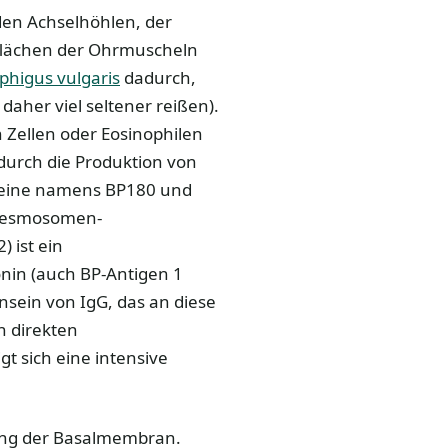
den Achselhöhlen, der
flächen der Ohrmuscheln
higus vulgaris
dadurch,
daher viel seltener reißen).
n Zellen oder Eosinophilen
 durch die Produktion von
oteine namens BP180 und
midesmosomen-
 ist ein
nin (auch BP-Antigen 1
ensein von IgG, das an diese
 direkten
 sich eine intensive
tlang der Basalmembran.