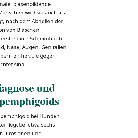
male, blasenbildende
enschen wird sie auch als
gt, nach dem Abheilen der
ion von Bläschen,
erster Linie Schleimhäute
d, Nase, Augen, Genitalien
rpern einher, die gegen
htet sind.
Diagnose und
tpemphigoids
utpemphigoid bei Hunden
er liegt bei etwa sechs
 h. Erosionen und