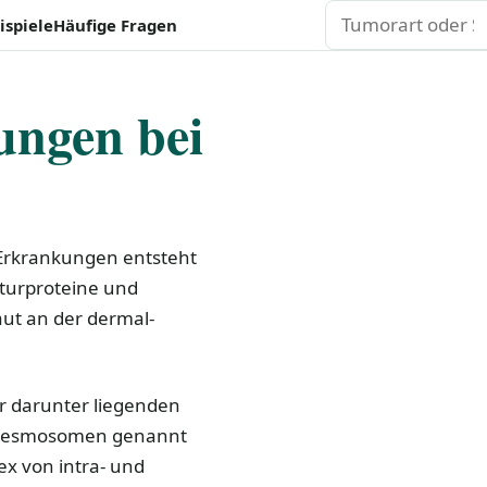
Suchen
ispiele
Häufige Fragen
ngen bei
Erkrankungen entsteht
kturproteine und
aut an der dermal-
er darunter liegenden
idesmosomen genannt
 von intra- und