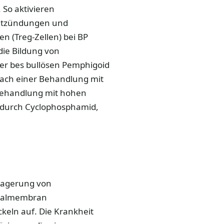
 So aktivieren
 Entzündungen und
n (Treg-Zellen) bei BP
die Bildung von
er bes bullösen Pemphigoid
h nach einer Behandlung mit
 Behandlung mit hohen
s durch Cyclophosphamid,
blagerung von
asalmembran
ckeln auf. Die Krankheit