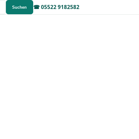
☎
05522 9182582
Suchen