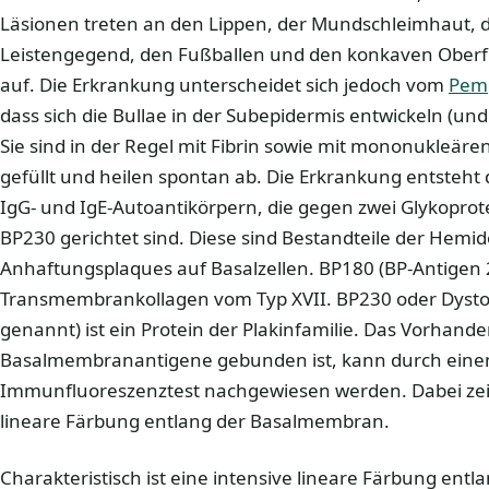
Läsionen treten an den Lippen, der Mundschleimhaut, 
Leistengegend, den Fußballen und den konkaven Ober
auf. Die Erkrankung unterscheidet sich jedoch vom
Pemp
dass sich die Bullae in der Subepidermis entwickeln (und 
Sie sind in der Regel mit Fibrin sowie mit mononukleäre
gefüllt und heilen spontan ab. Die Erkrankung entsteht
IgG- und IgE-Autoantikörpern, die gegen zwei Glykopr
BP230 gerichtet sind. Diese sind Bestandteile der He
Anhaftungsplaques auf Basalzellen. BP180 (BP-Antigen 2)
Transmembrankollagen vom Typ XVII. BP230 oder Dysto
genannt) ist ein Protein der Plakinfamilie. Das Vorhand
Basalmembranantigene gebunden ist, kann durch einen
Immunfluoreszenztest nachgewiesen werden. Dabei zeigt
lineare Färbung entlang der Basalmembran.
Charakteristisch ist eine intensive lineare Färbung en