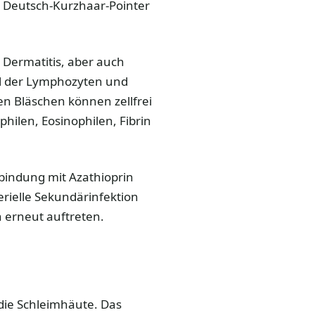
em Deutsch-Kurzhaar-Pointer
e Dermatitis, aber auch
hl der Lymphozyten und
en Bläschen können zellfrei
hilen, Eosinophilen, Fibrin
rbindung mit Azathioprin
rielle Sekundärinfektion
 erneut auftreten.
 die Schleimhäute. Das