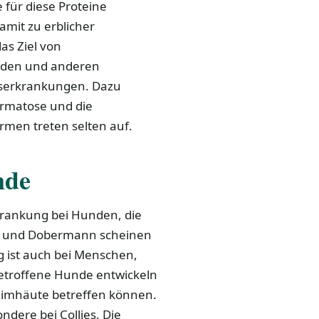
 für diese Proteine
mit zu erblicher
as Ziel von
unden und anderen
gserkrankungen. Dazu
ermatose und die
ormen treten selten auf.
nde
krankung bei Hunden, die
ies und Dobermann scheinen
g ist auch bei Menschen,
etroffene Hunde entwickeln
leimhäute betreffen können.
ndere bei Collies. Die