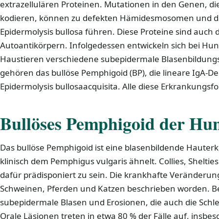
extrazellulären Proteinen. Mutationen in den Genen, die
kodieren, können zu defekten Hämidesmosomen und da
Epidermolysis bullosa führen. Diese Proteine sind auch d
Autoantikörpern. Infolgedessen entwickeln sich bei H
Haustieren verschiedene subepidermale Blasenbildun
gehören das bullöse Pemphigoid (BP), die lineare IgA-D
Epidermolysis bullosaacquisita. Alle diese Erkrankungsf
Bullöses Pemphigoid der Hu
Das bullöse Pemphigoid ist eine blasenbildende Hauter
klinisch dem Pemphigus vulgaris ähnelt. Collies, Shelt
dafür prädisponiert zu sein. Die krankhafte Veränderun
Schweinen, Pferden und Katzen beschrieben worden. B
subepidermale Blasen und Erosionen, die auch die Sch
Orale Läsionen treten in etwa 80 % der Fälle auf, insbeso