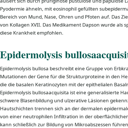
äußert sich durch pruriginöse pustulöse und papulöse L
Pyodermie ähneln, mit eosinophil gefüllten subepiderma
Bereich von Mund, Nase, Ohren und Pfoten auf. Das Zie
von Kollagen XVII. Das Medikament Dapson wurde als s
diese Krankheit empfohlen.
Epidermolysis bullosaacquisi
Epidermolysis bullosa beschreibt eine Gruppe von Erbkr
Mutationen der Gene für die Strukturproteine in den
die die basalen Keratinozyten mit der epithelialen Bas
Epidermolysis bullosaacquisita ist eine generalisierte H
schwere Blasenbildung und ulzerative Läsionen gekennze
Hautschichten trennen sich an der dermalen epidermale
von einer neutrophilen Infiltration in der oberflächliche
kann schließlich zur Bildung von Mikroabszessen führen.