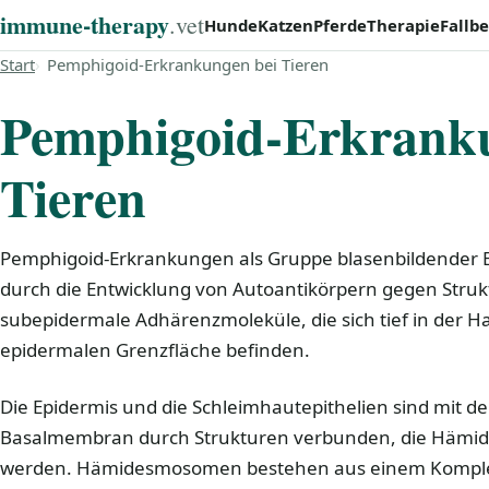
immune‑therapy
.vet
Hunde
Katzen
Pferde
Therapie
Fallbe
Start
Pemphigoid-Erkrankungen bei Tieren
Pemphigoid-Erkranku
Tieren
Pemphigoid-Erkrankungen als Gruppe blasenbildender 
durch die Entwicklung von Autoantikörpern gegen Stru
subepidermale Adhärenzmoleküle, die sich tief in der H
epidermalen Grenzfläche befinden.
Die Epidermis und die Schleimhautepithelien sind mit d
Basalmembran durch Strukturen verbunden, die Häm
werden. Hämidesmosomen bestehen aus einem Komplex