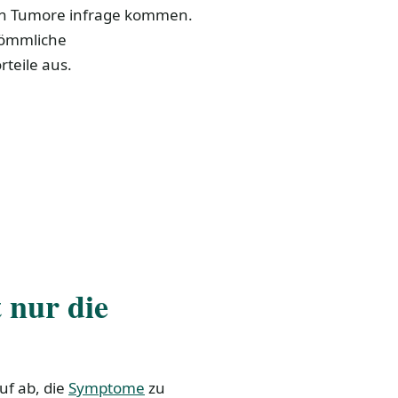
gen Tumore infrage kommen.
kömmliche
teile aus.
 nur die
f ab, die
Symptome
zu