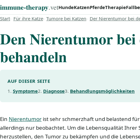
immune‑therapy
.vet
Hunde
Katzen
Pferde
Therapie
Fallbe
Start
Für ihre Katze
Tumore bei Katzen
Der Nierentumor bei de
Den Nierentumor bei 
behandeln
AUF DIESER SEITE
Symptome
Diagnose
Behandlungsmöglichkeiten
Ein
Nierentumor
ist sehr schmerzhaft und belastend für 
allerdings nur beobachtet. Um die Lebensqualität Ihrer
herzustellen, den Tumor zu bekämpfen und die Lebens