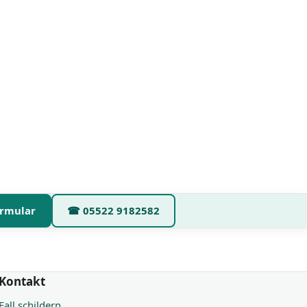
rmular
☎
05522 9182582
Kontakt
Fall schildern