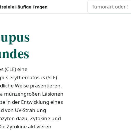
Suchen
ispiele
Häufige Fragen
Lupus
undes
s (CLE) eine
upus erythematosus (SLE)
edliche Weise präsentieren.
 etwa münzengroßen Läsionen
te in der Entwicklung eines
d von UV-Strahlung
nozyten dazu, Zytokine und
ie Zytokine aktivieren