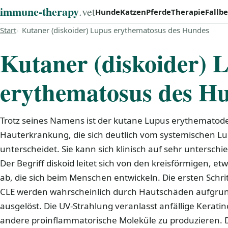
immune‑therapy
.vet
Hunde
Katzen
Pferde
Therapie
Fallbe
Start
Kutaner (diskoider) Lupus erythematosus des Hundes
Kutaner (diskoider) 
erythematosus des H
Trotz seines Namens ist der kutane Lupus erythematode
Hauterkrankung, die sich deutlich vom systemischen L
unterscheidet. Sie kann sich klinisch auf sehr unterschi
Der Begriff diskoid leitet sich von den kreisförmigen,
ab, die sich beim Menschen entwickeln. Die ersten Schrit
CLE werden wahrscheinlich durch Hautschäden aufgrun
ausgelöst. Die UV-Strahlung veranlasst anfällige Kerati
andere proinflammatorische Moleküle zu produzieren. D