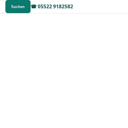
☎
05522 9182582
Suchen