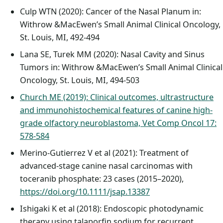
Culp WTN (2020): Cancer of the Nasal Planum in:
Withrow &MacEwen’s Small Animal Clinical Oncology,
St. Louis, MI, 492-494
Lana SE, Turek MM (2020): Nasal Cavity and Sinus
Tumors in: Withrow &MacEwen’s Small Animal Clinical
Oncology, St. Louis, MI, 494-503
Church ME (2019): Clinical outcomes, ultrastructure
and immunohistochemical features of canine high-
grade olfactory neuroblastoma, Vet Comp Oncol 17:
578-584
Merino-Gutierrez V et al (2021): Treatment of
advanced-stage canine nasal carcinomas with
toceranib phosphate: 23 cases (2015–2020),
https://doi.org/10.1111/jsap.13387
Ishigaki K et al (2018): Endoscopic photodynamic
therapy using talaporfin sodium for recurrent