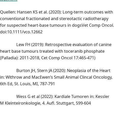
Quellen: Hansen KS et al. (2020): Long‐term outcomes with
conventional fractionated and stereotactic radiotherapy
for suspected heart‐base tumours in dogsVet Comp Oncol.
doi:10.1111/vco.12662
Lew FH (2019): Retrospective evaluation of canine
heart base tumours treated with toceranib phosphate
(Palladia): 2011-2018, Cet Comp Oncol 17:465-471)
Burton JH, Stern JA (2020): Neoplasia of the Heart
in: Withrow and MacEwen’s Small Animal Clincal Oncology,
6th Ed, St. Louis, MI, 787-791
Wess G et al (2022): Kardiale Tumoren in: Kessler
M Kleinteironkologie, 4. Aufl. Stuttgart, 599-604