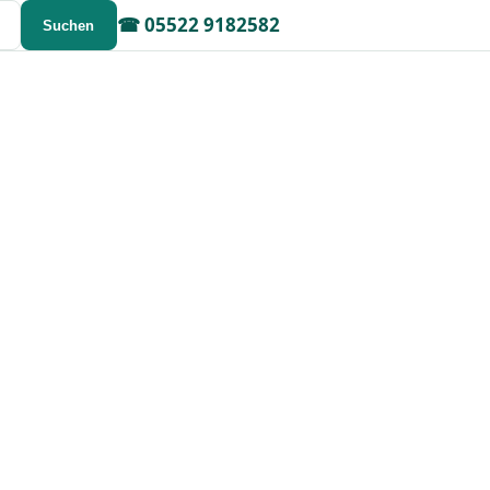
☎
05522 9182582
Suchen