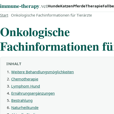
immune‑therapy
.vet
Hunde
Katzen
Pferde
Therapie
Fallbe
Start
Onkologische Fachinformationen für Tierärzte
Onkologische
Fachinformationen fü
INHALT
Weitere Behandlungsmöglichkeiten
Chemotherapie
Lymphom Hund
Ernährungsergänzungen
Bestrahlung
Naturheilkunde